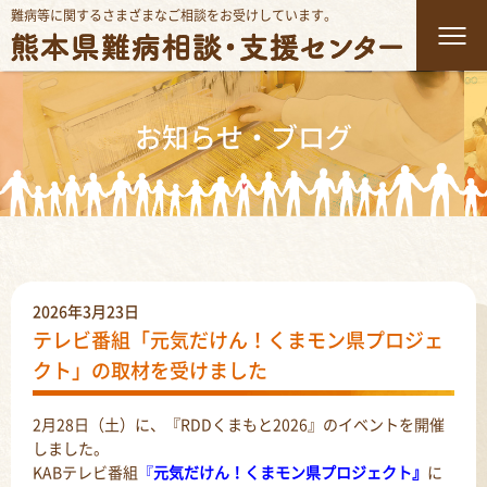
難病等に関するさまざまなご相談をお受けしています。
お知らせ・ブログ
2026年3月23日
テレビ番組「元気だけん！くまモン県プロジェ
クト」の取材を受けました
2月
28
日（土）に、『
RDD
くまもと
2026』
のイベントを開催
しました。
KABテレビ番組
『
元気だけん！くまモン県プロジェクト』
に