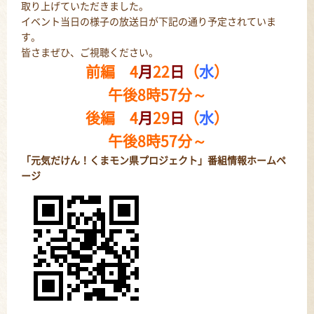
取り上げていただきました。
イベント当日の様子の放送日が下記の通り予定されていま
す。
皆さまぜひ、ご視聴ください。
前編 4
月
22
日
（
水
）
午後8時57分～
後編 4
月
29
日
（
水
）
午後8時57分～
「元気だけん！くまモン県プロジェクト」番組情報ホームペ
ージ