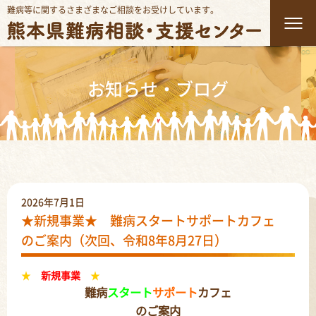
難病等に関するさまざまなご相談をお受けしています。
お知らせ・ブログ
2026年7月1日
★新規事業★ 難病スタートサポートカフェ
のご案内（次回、令和8年8月27日）
★
新規事業
★
難病
スタート
サポート
カフェ
のご案内